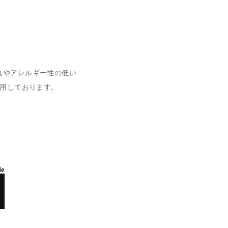
れやアレルギー性の低い
使用しております。
le