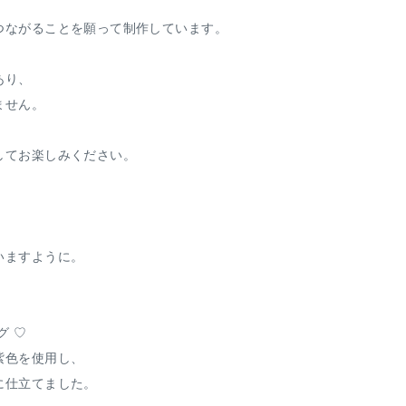
、
つながることを願って制作しています。
あり、
ません。
、
してお楽しみください。
いますように。
グ ♡
紫色を使用し、
に仕立てました。