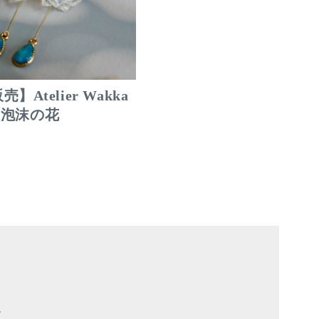
】Atelier Wakka
le 泡沫の花
。