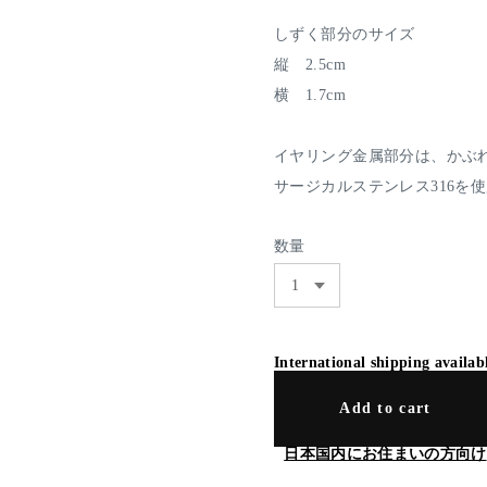
しずく部分のサイズ
縦 2.5cm
横 1.7cm
イヤリング金属部分は、かぶ
サージカルステンレス316を
数量
International shipping availab
Add to cart
日本国内にお住まいの方向け