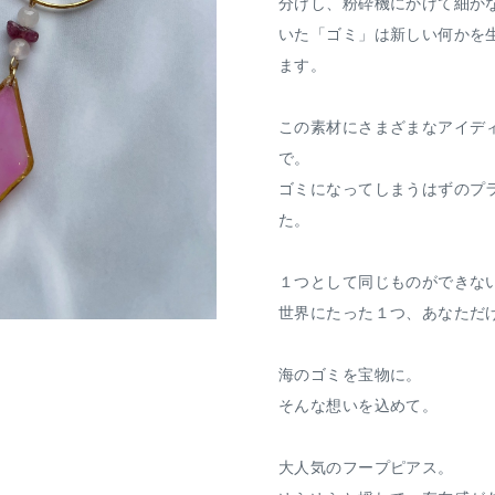
分けし、粉砕機にかけて細か
いた「ゴミ」は新しい何かを
ます。
この素材にさまざまなアイデ
で。
ゴミになってしまうはずのプ
た。
１つとして同じものができな
世界にたった１つ、あなただ
海のゴミを宝物に。
そんな想いを込めて。
大人気のフープピアス。