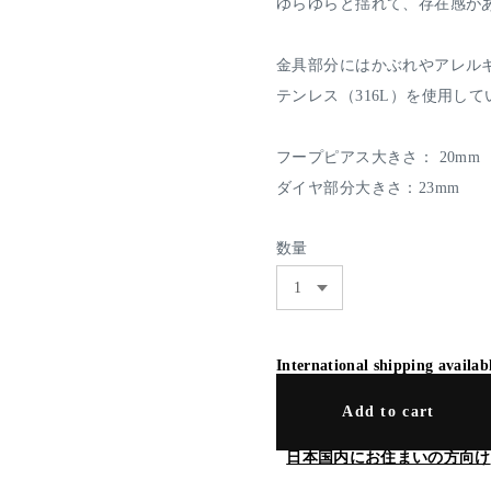
ゆらゆらと揺れて、存在感が
金具部分にはかぶれやアレル
テンレス（316L）を使用して
フープピアス大きさ： 20mm
ダイヤ部分大きさ：23mm
数量
International shipping availab
Add to cart
日本国内にお住まいの方向け