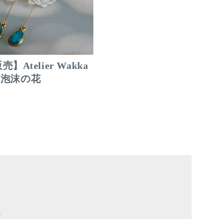
】Atelier Wakka
le 泡沫の花
。