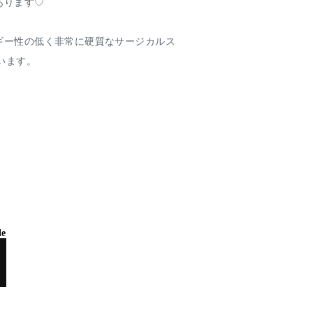
あります♡
ギー性の低く非常に硬質なサージカルス
います。
le